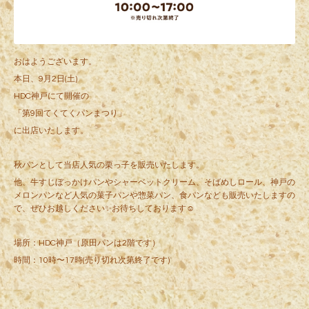
おはようございます。
本日、9月2日(土)
HDC神戸にて開催の
「第9回てくてくパンまつり」
に出店いたします。
秋パンとして当店人気の栗っ子を販売いたします。
他、牛すじぼっかけパンやシャーベットクリーム、そばめしロール、神戸の
メロンパンなど人気の菓子パンや惣菜パン、食パンなども販売いたしますの
で、ぜひお越しください✨お待ちしております☺️
場所：HDC神戸（原田パンは2階です）
時間：10時〜17時(売り切れ次第終了です)