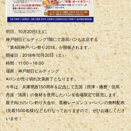
明日、10月20日(土)に
神戸朝日ビルディング1階にて原田パンも出店する
『第4回神戸パン祭り2018』が開催されます。
開催日：2018年10月20日（土）
時間：11:00～16:00
場所：神戸朝日ビルディング
※パンが売り切れ次第終了となります。
今年は、兵庫県政150周年を記念して五国（摂津・播磨・但馬・
丹波・淡路）の食材を使用したパンを会場限定で販売します。
親子向けのパン釣り大会や、黒糖レーズンコッペパンの無料配布
(先着1500名様)なども行なっておりますので、ぜひお越しくださ
いませ！