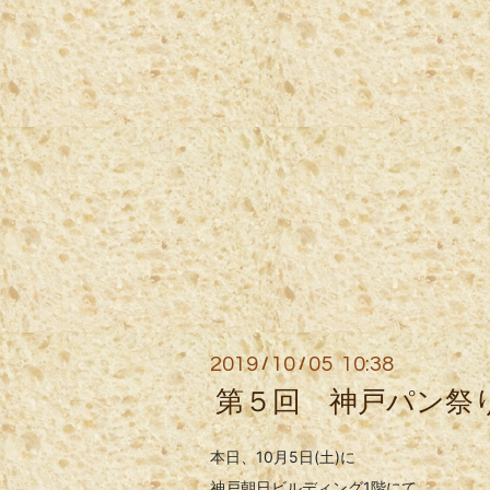
2019
10
05 10:38
/
/
第５回 神戸パン祭
本日、10月5日(土)に
神戸朝日ビルディング1階にて