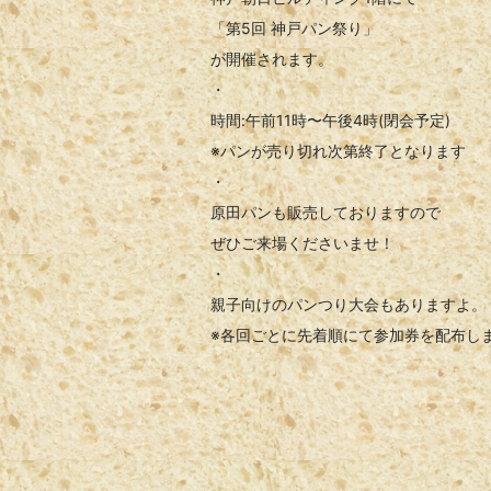
「第5回 神戸パン祭り」
が開催されます。
・
時間:午前11時〜午後4時(閉会予定)
※パンが売り切れ次第終了となります
・
原田パンも販売しておりますので
ぜひご来場くださいませ！
・
親子向けのパンつり大会もありますよ。
※各回ごとに先着順にて参加券を配布します