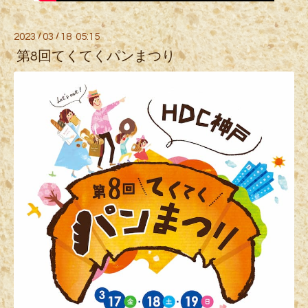
2023
/
03
/
18 05:15
第8回てくてくパンまつり